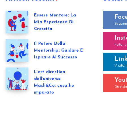
Essere Mentore: La
Fac
Mia Esperienza Di
Seguim
Crescita
Ins
Il Potere Della
Foto, v
Mentorship: Guidare E
Ispirare Al Successo
Lin
Visito 
L’art direction
dell’universo
You
Mash&Co: cosa ho
Guarda 
imparato