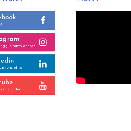
ebook
i!
tagram
iaggi e tanto ancora!
kedin
il mio profilo
tube
i miei video