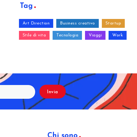
Tag
Art Direction
Business creativo
Startup
Stile di vita
Tecnologia
Viaggi
Work
Invia
Chi sono