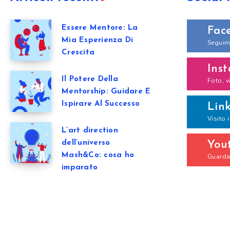
Essere Mentore: La
Fac
Mia Esperienza Di
Seguim
Crescita
Ins
Il Potere Della
Foto, v
Mentorship: Guidare E
Ispirare Al Successo
Lin
Visito 
L’art direction
dell’universo
You
Mash&Co: cosa ho
Guarda 
imparato