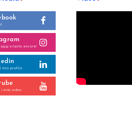
ebook
i!
tagram
iaggi e tanto ancora!
kedin
il mio profilo
tube
i miei video