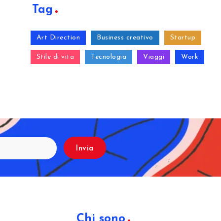
Tag
Art Direction
Business creativo
Startup
Stile di vita
Tecnologia
Viaggi
Work
Invia
Chi sono