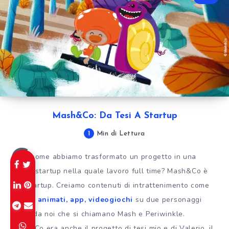
Mash&Co: Da Tesi A Startup
1
Min di Lettura
C
ome abbiamo trasformato un progetto in una
startup nella quale lavoro full time? Mash&Co è
una startup. Creiamo contenuti di intrattenimento come
cartoni
animati, app, videogiochi
su due personaggi
creati da noi che si chiamano Mash e Periwinkle.
Mash&Co era anche il progetto di tesi mio e di Valerio, il