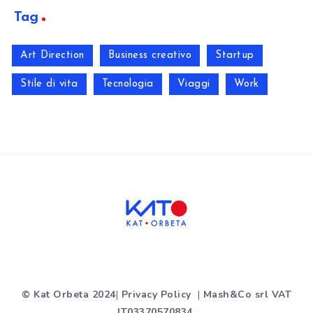
Tag
Art Direction
Business creativo
Startup
Stile di vita
Tecnologia
Viaggi
Work
© Kat Orbeta 2024
|
Privacy Policy
|
Mash&Co srl VAT
IT03370570834